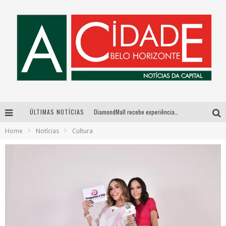
ÚLTIMAS NOTÍCIAS
DiamondMall recebe experiência imersiva que recria o Coliseu e a grandiosidade da Roma Antiga
Home
Notícias
Cultura
Milton Guedes, o “músico dos músicos”, apresenta show da turnê “Milton Canta Lulu” em BH
Exposição “Habitante – Registros de um Bolinho pela Cidade”, de Raquel Bolinho, ocupa a PQNA Galeria Pedro Moraleida, no Palácio das Artes
De BH para o mundo: conheça a stylist mineira por trás de turnês e campanhas globais