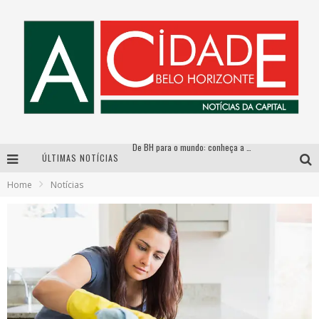
De BH para o mundo: conheça a stylist mineira por trás de turnês e campanhas globais
ÚLTIMAS NOTÍCIAS
DiamondMall recebe experiência imersiva que recria o Coliseu e a grandiosidade da Roma Antiga
Home
Notícias
Milton Guedes, o “músico dos músicos”, apresenta show da turnê “Milton Canta Lulu” em BH
Esplanada fica pequena e CÊ TÁ DOIDO FESTIVAL anuncia mudança para o gramado do Mineirão