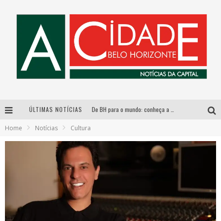
ÚLTIMAS NOTÍCIAS
De BH para o mundo: conheça a stylist mineira por trás de turnês e campanhas globais
Home
Notícias
Cultura
DiamondMall recebe experiência imersiva que recria o Coliseu e a grandiosidade da Roma Antiga
Galeria Murilo Castro promove curso sobre a História da Arte Brasileira, do Modernismo à produção contemporânea
Esplanada fica pequena e CÊ TÁ DOIDO FESTIVAL anuncia mudança para o gramado do Mineirão