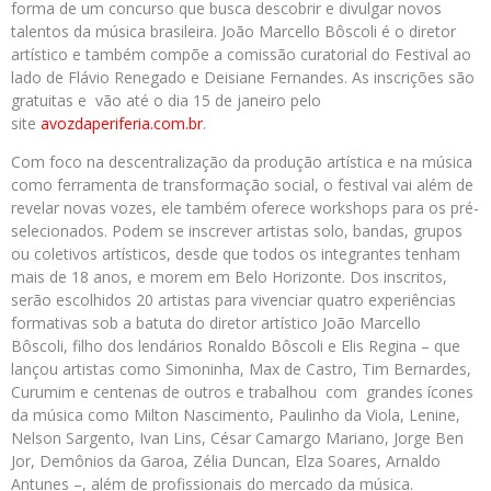
forma de um concurso que busca descobrir e divulgar novos
talentos da música brasileira. João Marcello Bôscoli é o diretor
artístico e também compõe a comissão curatorial do Festival ao
lado de Flávio Renegado e Deisiane Fernandes. As inscrições são
gratuitas e vão até o dia 15 de janeiro pelo
site
avozdaperiferia.com.br
.
Com foco na descentralização da produção artística e na música
como ferramenta de transformação social, o festival vai além de
revelar novas vozes, ele também oferece workshops para os pré-
selecionados. Podem se inscrever artistas solo, bandas, grupos
ou coletivos artísticos, desde que todos os integrantes tenham
mais de 18 anos, e morem em Belo Horizonte. Dos inscritos,
serão escolhidos 20 artistas para vivenciar quatro experiências
formativas sob a batuta do diretor artístico João Marcello
Bôscoli, filho dos lendários Ronaldo Bôscoli e Elis Regina – que
lançou artistas como Simoninha, Max de Castro, Tim Bernardes,
Curumim e centenas de outros e trabalhou com grandes ícones
da música como Milton Nascimento, Paulinho da Viola, Lenine,
Nelson Sargento, Ivan Lins, César Camargo Mariano, Jorge Ben
Jor, Demônios da Garoa, Zélia Duncan, Elza Soares, Arnaldo
Antunes –, além de profissionais do mercado da música.