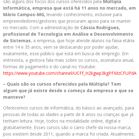
são alguns dos focos dos cursos oferecidos pela
Múltipla
Informática, empresa que está há 11 anos no mercado, em
Mário Campos-MG,
levando conhecimento, inclusive para
empreendedores/gestores que procuram apoio para se manter
no mercado. Com a administração de
Cássia Rodrigues,
profissional de Tecnologia em Análise e Desenvolvimento
de Sistemas
, a empresa, que hoje atende alunos na faixa etária
entre 14 e 35 anos, vem se destacando por poder ajudar,
exatamente, esse público que está em busca de emprego. Em
entrevista, a gestora fala mais sobre os cursos, assinatura anual,
formas de pagamento e do canal no Youtube:
https://www.youtube.com/channel/UCFf_H2kgwp3kgPFMzCFUPdA
– Quais são os cursos oferecidos pela Múltipla? Tem
algum que já existe desde o começo da empresa e que se
manteve?
Oferecemos cursos de informática, do básico ao avançado, para
pessoas de todas as idades a partir de 8 anos ou crianças que já
tenham leitura. Hoje, todos na modalidade online, digital e
gratuitamente. Esses cursos são o carro chefe da nossa marca,
pois existem desde 2011, quando a marca foi criada. Atualmente,