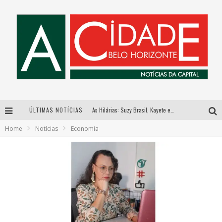
ÚLTIMAS NOTÍCIAS
As Hilárias: Suzy Brasil, Kayete e Karoline Absinto retornam a Belo Horizonte para apresentação única no Teatro Sesiminas
Home
Notícias
Economia
Galeria Murilo Castro promove curso sobre a História da Arte Brasileira, do Modernismo à produção contemporânea
Esplanada fica pequena e CÊ TÁ DOIDO FESTIVAL anuncia mudança para o gramado do Mineirão
Hot Wheels Monster Trucks Live™ confirma Belo Horizonte na turnê América do Sul 2027