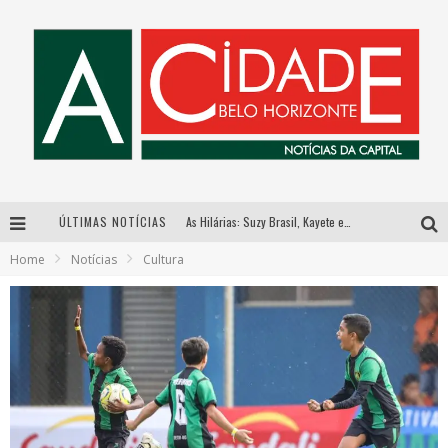
ÚLTIMAS NOTÍCIAS
As Hilárias: Suzy Brasil, Kayete e Karoline Absinto retornam a Belo Horizonte para apresentação única no Teatro Sesiminas
Home
Notícias
Cultura
Galeria Murilo Castro promove curso sobre a História da Arte Brasileira, do Modernismo à produção contemporânea
Esplanada fica pequena e CÊ TÁ DOIDO FESTIVAL anuncia mudança para o gramado do Mineirão
Hot Wheels Monster Trucks Live™ confirma Belo Horizonte na turnê América do Sul 2027