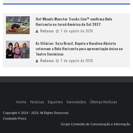
Hot Wheels Monster Trucks Live™ confirma Belo
Horizonte na turnê América do Sul 2027
Redacao
7 de agosto de 2026
As Hilárias: Suzy Brasil, Kayete e Karoline Absinto
retornam a Belo Horizonte para apresentação única no
Teatro Sesiminas
Redacao
7 de agosto de 2026
Home
Notícias
Esportes
Variedades
Últimas Notícias
Copyright © 2014 - 2019. All Rights Reserved.
Conteúdo Press
Grupo Conteúdo de Comunicação e Informação