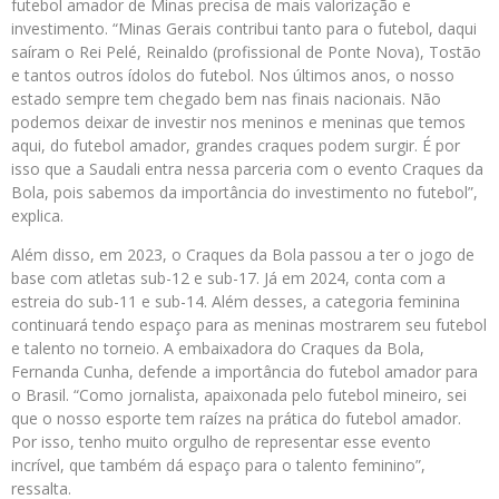
futebol amador de Minas precisa de mais valorização e
investimento. “Minas Gerais contribui tanto para o futebol, daqui
saíram o Rei Pelé, Reinaldo (profissional de Ponte Nova), Tostão
e tantos outros ídolos do futebol. Nos últimos anos, o nosso
estado sempre tem chegado bem nas finais nacionais. Não
podemos deixar de investir nos meninos e meninas que temos
aqui, do futebol amador, grandes craques podem surgir. É por
isso que a Saudali entra nessa parceria com o evento Craques da
Bola, pois sabemos da importância do investimento no futebol”,
explica.
Além disso, em 2023, o Craques da Bola passou a ter o jogo de
base com atletas sub-12 e sub-17. Já em 2024, conta com a
estreia do sub-11 e sub-14. Além desses, a categoria feminina
continuará tendo espaço para as meninas mostrarem seu futebol
e talento no torneio. A embaixadora do Craques da Bola,
Fernanda Cunha, defende a importância do futebol amador para
o Brasil. “Como jornalista, apaixonada pelo futebol mineiro, sei
que o nosso esporte tem raízes na prática do futebol amador.
Por isso, tenho muito orgulho de representar esse evento
incrível, que também dá espaço para o talento feminino”,
ressalta.