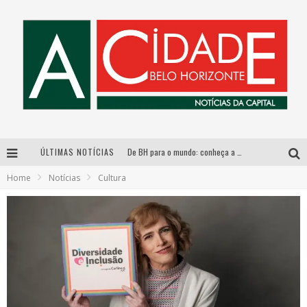
ÚLTIMAS NOTÍCIAS
De BH para o mundo: conheça a stylist mineira por trás de turnês e campanhas globais
Home
Notícias
Cultura
DiamondMall recebe experiência imersiva que recria o Coliseu e a grandiosidade da Roma Antiga
Milton Guedes, o “músico dos músicos”, apresenta show da turnê “Milton Canta Lulu” em BH
Esplanada fica pequena e CÊ TÁ DOIDO FESTIVAL anuncia mudança para o gramado do Mineirão