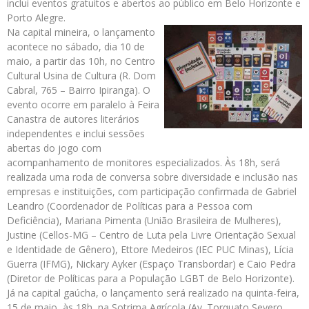
inclui eventos gratuitos e abertos ao público em Belo Horizonte e
Porto Alegre.
Na capital mineira, o lançamento
acontece no sábado, dia 10 de
maio, a partir das 10h, no Centro
Cultural Usina de Cultura (R. Dom
Cabral, 765 – Bairro Ipiranga). O
evento ocorre em paralelo à Feira
Canastra de autores literários
independentes e inclui sessões
abertas do jogo com
acompanhamento de monitores especializados. Às 18h, será
realizada uma roda de conversa sobre diversidade e inclusão nas
empresas e instituições, com participação confirmada de Gabriel
Leandro (Coordenador de Políticas para a Pessoa com
Deficiência), Mariana Pimenta (União Brasileira de Mulheres),
Justine (Cellos-MG – Centro de Luta pela Livre Orientação Sexual
e Identidade de Gênero), Ettore Medeiros (IEC PUC Minas), Lícia
Guerra (IFMG), Nickary Ayker (Espaço Transbordar) e Caio Pedra
(Diretor de Políticas para a População LGBT de Belo Horizonte).
Já na capital gaúcha, o lançamento será realizado na quinta-feira,
15 de maio, às 18h, na Sotrima Agrícola (Av. Torquato Severo,