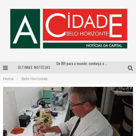
De BH para o mundo: conheça a stylist mineira por trás de turnês e campanhas globais
ÚLTIMAS NOTÍCIAS
DiamondMall recebe experiência imersiva que recria o Coliseu e a grandiosidade da Roma Antiga
Home
Belo Horizonte
Milton Guedes, o “músico dos músicos”, apresenta show da turnê “Milton Canta Lulu” em BH
Esplanada fica pequena e CÊ TÁ DOIDO FESTIVAL anuncia mudança para o gramado do Mineirão