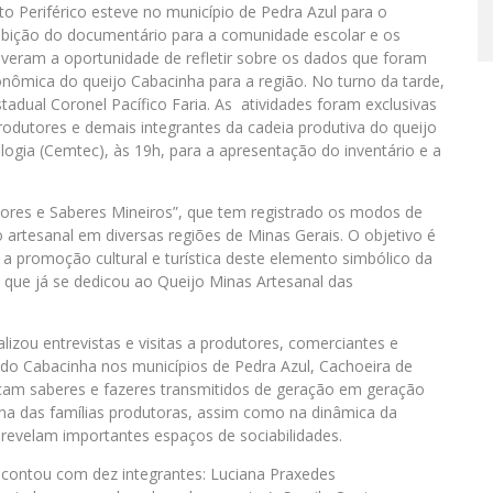
 Periférico esteve no município de Pedra Azul para o
ibição do documentário para a comunidade escolar e os
iveram a oportunidade de refletir sobre os dados que foram
ômica do queijo Cabacinha para a região. No turno da tarde,
tadual Coronel Pacífico Faria. As atividades foram exclusivas
rodutores e demais integrantes da cadeia produtiva do queijo
ogia (Cemtec), às 19h, para a apresentação do inventário e a
bores e Saberes Mineiros”, que tem registrado os modos de
 artesanal em diversas regiões de Minas Gerais. O objetivo é
 a promoção cultural e turística deste elemento simbólico da
a, que já se dedicou ao Queijo Minas Artesanal das
alizou entrevistas e visitas a produtores, comerciantes e
a do Cabacinha nos municípios de Pedra Azul, Cachoeira de
acam saberes e fazeres transmitidos de geração em geração
ina das famílias produtoras, assim como na dinâmica da
 revelam importantes espaços de sociabilidades.
 contou com dez integrantes: Luciana Praxedes