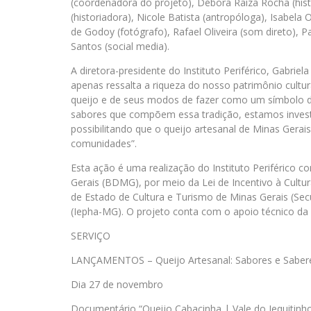
(coordenadora do projeto), Débora Raíza Rocha (his
(historiadora), Nicole Batista (antropóloga), Isabela O
de Godoy (fotógrafo), Rafael Oliveira (som direto), P
Santos (social media).
A diretora-presidente do Instituto Periférico, Gabriel
apenas ressalta a riqueza do nosso patrimônio cult
queijo e de seus modos de fazer como um símbolo da
sabores que compõem essa tradição, estamos investi
possibilitando que o queijo artesanal de Minas Gera
comunidades”.
Esta ação é uma realização do Instituto Periférico
Gerais (BDMG), por meio da Lei de Incentivo à Cultur
de Estado de Cultura e Turismo de Minas Gerais (Secul
(Iepha-MG). O projeto conta com o apoio técnico d
SERVIÇO
LANÇAMENTOS – Queijo Artesanal: Sabores e Saberes
Dia 27 de novembro
Documentário “Queijo Cabacinha | Vale do Jequitinh