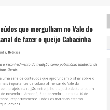
G
ALERIA MURILO CASTRO PROMOVE CURSO SOBRE A HISTÓRIA DA ARTE BRASILEIRA, DO MODERNISMO À PRODUÇÃO CONTEMPORÂNEA
E
SPLANADA FICA PEQUENA E CÊ TÁ DOIDO FESTIVAL ANUNCIA MUDANÇA PARA O GRAMADO DO MINEIRÃO
H
OT WHEELS MONSTER TRUCKS LIVE™ CONFIRMA BELO HORIZONTE NA TURNÊ AMÉRICA DO SUL 2027
nteúdos que mergulham no Vale do
anal de fazer o queijo Cabacinha
onte
,
Notícias
a o reconhecimento da tradição como patrimônio imaterial de
inas Gerais
ça uma série de conteúdos que aprofundam o olhar sobre o
mais importantes da cultura alimentar do Vale do
 pelo projeto na região entre julho e agosto deste ano, um
 de novembro. Amanhã, 3 de dezembro, e no dia 10 de
ários, respectivamente. Todos os materiais estarão
g/queijominas.