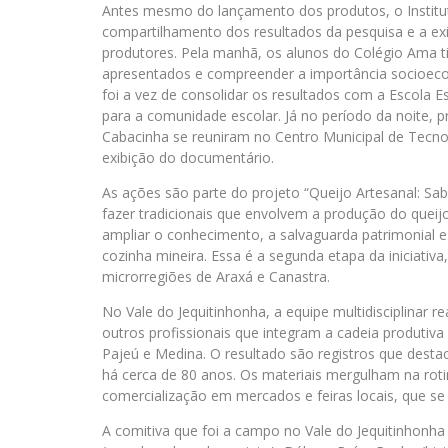
Antes mesmo do lançamento dos produtos, o Instituto
compartilhamento dos resultados da pesquisa e a ex
produtores. Pela manhã, os alunos do Colégio Ama t
apresentados e compreender a importância socioecon
foi a vez de consolidar os resultados com a Escola Es
para a comunidade escolar. Já no período da noite, p
Cabacinha se reuniram no Centro Municipal de Tecnol
exibição do documentário.
As ações são parte do projeto “Queijo Artesanal: Sa
fazer tradicionais que envolvem a produção do queijo
ampliar o conhecimento, a salvaguarda patrimonial e
cozinha mineira. Essa é a segunda etapa da iniciativ
microrregiões de Araxá e Canastra.
No Vale do Jequitinhonha, a equipe multidisciplinar re
outros profissionais que integram a cadeia produtiv
Pajeú e Medina. O resultado são registros que dest
há cerca de 80 anos. Os materiais mergulham na rot
comercialização em mercados e feiras locais, que se
A comitiva que foi a campo no Vale do Jequitinhonha