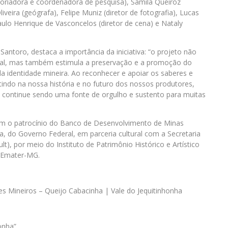
toriadora e coordenadora de pesquisa), Samila Queiroz
liveira (geógrafa), Felipe Muniz (diretor de fotografia), Lucas
aulo Henrique de Vasconcelos (diretor de cena) e Nataly
a Santoro, destaca a importância da iniciativa: “o projeto não
ural, mas também estimula a preservação e a promoção do
 identidade mineira. Ao reconhecer e apoiar os saberes e
ndo na nossa história e no futuro dos nossos produtores,
is continue sendo uma fonte de orgulho e sustento para muitas
 com o patrocínio do Banco de Desenvolvimento de Minas
a, do Governo Federal, em parceria cultural com a Secretaria
t), por meio do Instituto de Patrimônio Histórico e Artístico
a Emater-MG.
 Mineiros – Queijo Cabacinha | Vale do Jequitinhonha
onha”