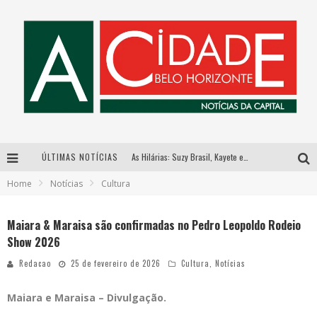
ÚLTIMAS NOTÍCIAS
As Hilárias: Suzy Brasil, Kayete e Karoline Absinto retornam a Belo Horizonte para apresentação única no Teatro Sesiminas
Home
Notícias
Cultura
Galeria Murilo Castro promove curso sobre a História da Arte Brasileira, do Modernismo à produção contemporânea
Esplanada fica pequena e CÊ TÁ DOIDO FESTIVAL anuncia mudança para o gramado do Mineirão
Maiara & Maraisa são confirmadas no Pedro Leopoldo Rodeio
Show 2026
Hot Wheels Monster Trucks Live™ confirma Belo Horizonte na turnê América do Sul 2027
Redacao
25 de fevereiro de 2026
Cultura
,
Notícias
Maiara e Maraisa – Divulgação.