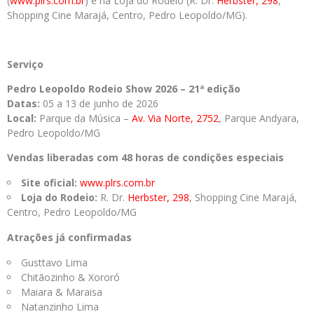
(
www.plrs.com.br
) e na Loja do Rodeio (R. Dr.
Herbster, 298
,
Shopping Cine Marajá, Centro, Pedro Leopoldo/MG).
Serviço
Pedro Leopoldo Rodeio Show 2026 – 21ª edição
Datas:
05 a 13 de junho de 2026
Local:
Parque da Música –
Av. Via Norte, 2752
, Parque Andyara,
Pedro Leopoldo/MG
Vendas liberadas com
48 horas de condições especiais
Site oficial:
www.plrs.com.br
Loja do Rodeio:
R. Dr.
Herbster, 298
, Shopping Cine Marajá,
Centro, Pedro Leopoldo/MG
Atrações já confirmadas
Gusttavo Lima
Chitãozinho & Xororó
Maiara & Maraisa
Natanzinho Lima