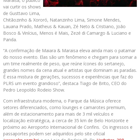
Maraisa, o público
vai curtir os shows
de Gusttavo Lima,
Chitãozinho & Xororó, Natanzinho Lima, Simone Mendes,
Lauana Prado, Matheus & Kauan, Zé Neto & Cristiano, João
Bosco & Vinícius, Menos é Mais, Zezé di Camargo & Luciano e
Panda.
“A confirmação de Maiara & Maraisa eleva ainda mais o patamar
do nosso evento. Elas são um fenômeno e chegam para somar a
um time realmente de peso, que reúne ícones do sertanejo,
grandes nomes da cena atual e artistas que dominam as paradas.
É essa mistura de gerações, sucessos e experiências que faz do
PLRS um evento grandioso”, destaca Tiago de Brito, CEO do
Pedro Leopoldo Rodeio Show.
Com infraestrutura moderna, o Parque da Música oferece
setores diferenciados, como lounges e camarotes premium,
além de estacionamento para mais de 3 mil veículos e
localização estratégica, a cerca de 35 km de Belo Horizonte e
próximo ao Aeroporto Internacional de Confins. Os ingressos e
passaportes podem ser adquiridos pelo site oficial