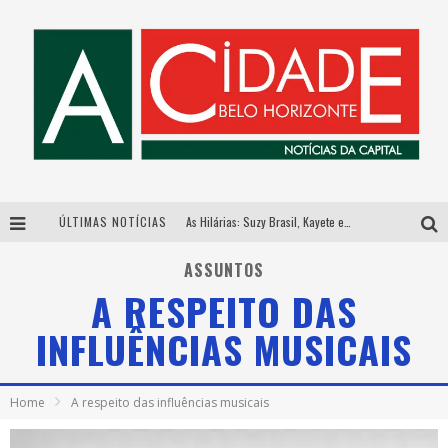
ÚLTIMAS NOTÍCIAS
As Hilárias: Suzy Brasil, Kayete e Karoline Absinto retornam a Belo Horizonte para apresentação única no Teatro Sesiminas
Galeria Murilo Castro promove curso sobre a História da Arte Brasileira, do Modernismo à produção contemporânea
ASSUNTOS
A RESPEITO DAS
Esplanada fica pequena e CÊ TÁ DOIDO FESTIVAL anuncia mudança para o gramado do Mineirão
INFLUÊNCIAS MUSICAIS
Hot Wheels Monster Trucks Live™ confirma Belo Horizonte na turnê América do Sul 2027
Home
A respeito das influências musicais