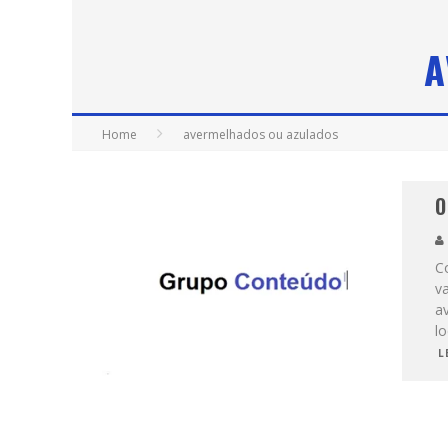
A
Home
avermelhados ou azulados
O
C
va
a
lo
L