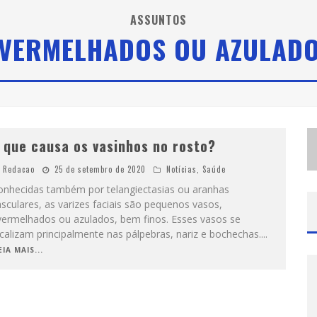
G
ALERIA MURILO CASTRO PROMOVE CURSO SOBRE A HISTÓRIA DA ARTE BRASILEIRA, DO MODERNISMO À PRODUÇÃO CONTEMPORÂNEA
ASSUNTOS
VERMELHADOS OU AZULAD
E
SPLANADA FICA PEQUENA E CÊ TÁ DOIDO FESTIVAL ANUNCIA MUDANÇA PARA O GRAMADO DO MINEIRÃO
H
OT WHEELS MONSTER TRUCKS LIVE™ CONFIRMA BELO HORIZONTE NA TURNÊ AMÉRICA DO SUL 2027
 que causa os vasinhos no rosto?
Redacao
25 de setembro de 2020
Notícias
,
Saúde
onhecidas também por telangiectasias ou aranhas
sculares, as varizes faciais são pequenos vasos,
vermelhados ou azulados, bem finos. Esses vasos se
calizam principalmente nas pálpebras, nariz e bochechas.
...
EIA MAIS...