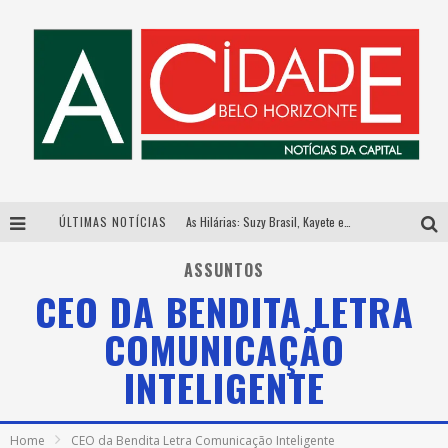
ÚLTIMAS NOTÍCIAS
As Hilárias: Suzy Brasil, Kayete e Karoline Absinto retornam a Belo Horizonte para apresentação única no Teatro Sesiminas
Galeria Murilo Castro promove curso sobre a História da Arte Brasileira, do Modernismo à produção contemporânea
ASSUNTOS
CEO DA BENDITA LETRA
Esplanada fica pequena e CÊ TÁ DOIDO FESTIVAL anuncia mudança para o gramado do Mineirão
COMUNICAÇÃO
Hot Wheels Monster Trucks Live™ confirma Belo Horizonte na turnê América do Sul 2027
INTELIGENTE
Home
CEO da Bendita Letra Comunicação Inteligente