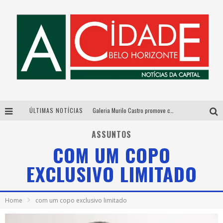
ÚLTIMAS NOTÍCIAS
Galeria Murilo Castro promove curso sobre a História da Arte Brasileira, do Modernismo à produção contemporânea
Esplanada fica pequena e CÊ TÁ DOIDO FESTIVAL anuncia mudança para o gramado do Mineirão
ASSUNTOS
COM UM COPO
De BH para o mundo: conheça a stylist mineira por trás de turnês e campanhas globais
EXCLUSIVO LIMITADO
As Hilárias: Suzy Brasil, Kayete e Karoline Absinto retornam a Belo Horizonte para apresentação única no Teatro Sesiminas
Home
com um copo exclusivo limitado