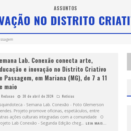
D
IAMONDMALL RECEBE EXPERIÊNCIA IMERSIVA QUE RECRIA O COLISEU E A GRANDIOSIDADE DA ROMA ANTIGA
ASSUNTOS
VAÇÃO NO DISTRITO CRIAT
G
ALERIA MURILO CASTRO PROMOVE CURSO SOBRE A HISTÓRIA DA ARTE BRASILEIRA, DO MODERNISMO À PRODUÇÃO CONTEMPORÂNEA
E
SPLANADA FICA PEQUENA E CÊ TÁ DOIDO FESTIVAL ANUNCIA MUDANÇA PARA O GRAMADO DO MINEIRÃO
Passagem
emana Lab. Conexão conecta arte,
ducação e inovação no Distrito Criativo
e Passagem, em Mariana (MG), de 7 a 11
e maio
Redacao
30 de abril de 2024
Notícias
squindoteca - Semana Lab. Conexão - Foto Glemerson
endes. Projeto promove oficinas, espetáculos, entre
utras ações culturais integradas com a comunidade O
rojeto Lab Conexão - Segunda Edição cheg
...
LEIA MAIS...