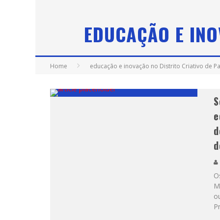
EDUCAÇÃO E INO
Home
educação e inovação no Distrito Criativo de 
S
e
d
d
O
M
o
P