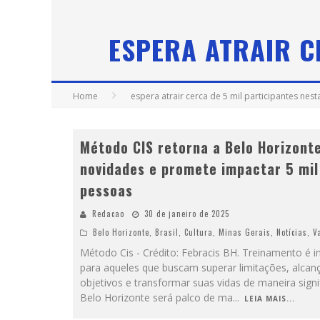
ESPERA ATRAIR C
Home
espera atrair cerca de 5 mil participantes nest
Método CIS retorna a Belo Horizont
novidades e promete impactar 5 mil
pessoas
Redacao
30 de janeiro de 2025
Belo Horizonte
,
Brasil
,
Cultura
,
Minas Gerais
,
Notícias
,
V
Método Cis - Crédito: Febracis BH. Treinamento é i
para aqueles que buscam superar limitações, alcan
objetivos e transformar suas vidas de maneira signif
Belo Horizonte será palco de ma
...
LEIA MAIS...