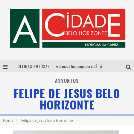
ÚLTIMAS NOTÍCIAS
Esplanada fica pequena e CÊ TÁ DOIDO FESTIVAL anuncia mudança para o gramado do Mineirão
De BH para o mundo: conheça a stylist mineira por trás de turnês e campanhas globais
ASSUNTOS
FELIPE DE JESUS BELO
DiamondMall recebe experiência imersiva que recria o Coliseu e a grandiosidade da Roma Antiga
HORIZONTE
Galeria Murilo Castro promove curso sobre a História da Arte Brasileira, do Modernismo à produção contemporânea
Home
Felipe de Jesus Belo Horizonte