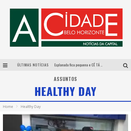
ÚLTIMAS NOTÍCIAS
Esplanada fica pequena e CÊ TÁ DOIDO FESTIVAL anuncia mudança para o gramado do Mineirão
De BH para o mundo: conheça a stylist mineira por trás de turnês e campanhas globais
ASSUNTOS
HEALTHY DAY
DiamondMall recebe experiência imersiva que recria o Coliseu e a grandiosidade da Roma Antiga
Galeria Murilo Castro promove curso sobre a História da Arte Brasileira, do Modernismo à produção contemporânea
Home
Healthy Day