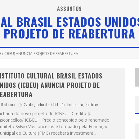
S
HOPPING DEL REY CELEBRA DIA DOS PAIS COM SORTEIO DE ADEGA CLIMATIZADA E CAMPANHA “COMPRE E GANHE” DE VINHO ARGENTINO
ASSUNTOS
AL BRASIL ESTADOS UNIDO
C
Ê TÁ DOIDO FESTIVAL JÁ TEM MAIS DE 80% DOS INGRESSOS VENDIDOS PARA EDIÇÃO DE BH
PROJETO DE REABERTURA
D
IA DOS PAIS NO SHOPPING ESTAÇÃO BH CELEBRA ENCONTROS E PRESENTEIA CLIENTES COM EXPERIÊNCIAS E BRINDES
S (ICBEU) ANUNCIA PROJETO DE REABERTURA
NSTITUTO CULTURAL BRASIL ESTADOS
NIDOS (ICBEU) ANUNCIA PROJETO DE
EABERTURA
Redacao
27 de junho de 2024
Economia
,
Notícias
achada do novo projeto do ICBEU - Crédito Jô
asconcellos/ ICBEU. Prédio concebido pelo renomado
rquiteto Sylvio Vasconcellos e tombado pela Fundação
nicipal de Cultura (FMC) receberá investiment
...