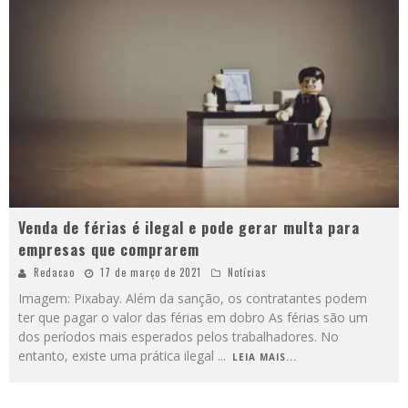
Venda de férias é ilegal e pode gerar multa para
empresas que comprarem
Redacao
17 de março de 2021
Notícias
Imagem: Pixabay. Além da sanção, os contratantes podem
ter que pagar o valor das férias em dobro As férias são um
dos períodos mais esperados pelos trabalhadores. No
entanto, existe uma prática ilegal
...
LEIA MAIS...