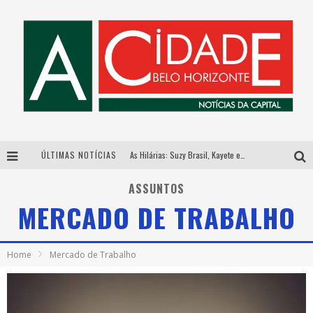
ÚLTIMAS NOTÍCIAS
As Hilárias: Suzy Brasil, Kayete e Karoline Absinto retornam a Belo Horizonte para apresentação única no Teatro Sesiminas
Galeria Murilo Castro promove curso sobre a História da Arte Brasileira, do Modernismo à produção contemporânea
ASSUNTOS
MERCADO DE TRABALHO
Esplanada fica pequena e CÊ TÁ DOIDO FESTIVAL anuncia mudança para o gramado do Mineirão
Hot Wheels Monster Trucks Live™ confirma Belo Horizonte na turnê América do Sul 2027
Home
Mercado de Trabalho