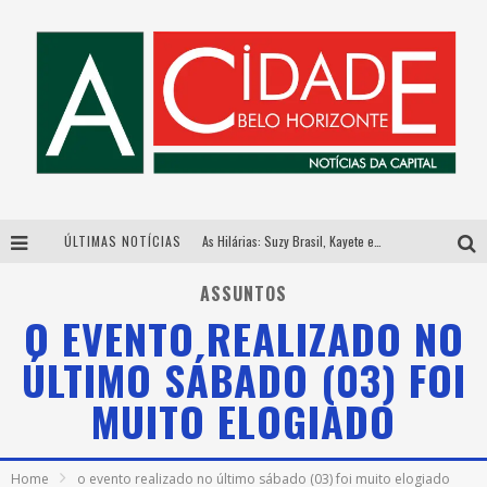
ÚLTIMAS NOTÍCIAS
As Hilárias: Suzy Brasil, Kayete e Karoline Absinto retornam a Belo Horizonte para apresentação única no Teatro Sesiminas
Galeria Murilo Castro promove curso sobre a História da Arte Brasileira, do Modernismo à produção contemporânea
ASSUNTOS
O EVENTO REALIZADO NO
Esplanada fica pequena e CÊ TÁ DOIDO FESTIVAL anuncia mudança para o gramado do Mineirão
ÚLTIMO SÁBADO (03) FOI
Hot Wheels Monster Trucks Live™ confirma Belo Horizonte na turnê América do Sul 2027
MUITO ELOGIADO
Home
o evento realizado no último sábado (03) foi muito elogiado