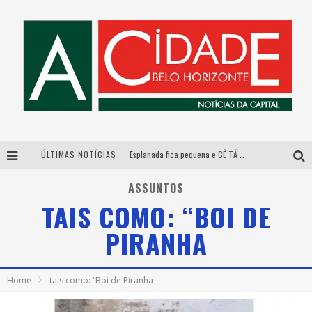
ÚLTIMAS NOTÍCIAS
Esplanada fica pequena e CÊ TÁ DOIDO FESTIVAL anuncia mudança para o gramado do Mineirão
De BH para o mundo: conheça a stylist mineira por trás de turnês e campanhas globais
ASSUNTOS
TAIS COMO: “BOI DE
DiamondMall recebe experiência imersiva que recria o Coliseu e a grandiosidade da Roma Antiga
PIRANHA
Galeria Murilo Castro promove curso sobre a História da Arte Brasileira, do Modernismo à produção contemporânea
Home
tais como: “Boi de Piranha