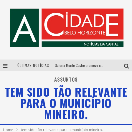
ÚLTIMAS NOTÍCIAS
Galeria Murilo Castro promove curso sobre a História da Arte Brasileira, do Modernismo à produção contemporânea
Esplanada fica pequena e CÊ TÁ DOIDO FESTIVAL anuncia mudança para o gramado do Mineirão
ASSUNTOS
TEM SIDO TÃO RELEVANTE
De BH para o mundo: conheça a stylist mineira por trás de turnês e campanhas globais
PARA O MUNICÍPIO
As Hilárias: Suzy Brasil, Kayete e Karoline Absinto retornam a Belo Horizonte para apresentação única no Teatro Sesiminas
MINEIRO.
Home
tem sido tão relevante para o município mineiro.