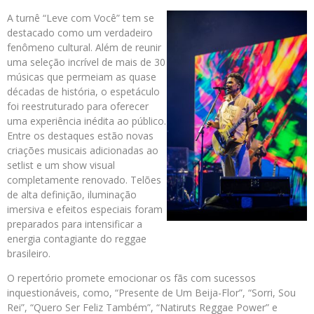
A turnê “Leve com Você” tem se
destacado como um verdadeiro
fenômeno cultural. Além de reunir
uma seleção incrível de mais de 30
músicas que permeiam as quase
décadas de história, o espetáculo
foi reestruturado para oferecer
uma experiência inédita ao público.
Entre os destaques estão novas
criações musicais adicionadas ao
setlist e um show visual
completamente renovado. Telões
de alta definição, iluminação
imersiva e efeitos especiais foram
preparados para intensificar a
energia contagiante do reggae
brasileiro.
O repertório promete emocionar os fãs com sucessos
inquestionáveis, como, “Presente de Um Beija-Flor”, “Sorri, Sou
Rei”, “Quero Ser Feliz Também”, “Natiruts Reggae Power” e