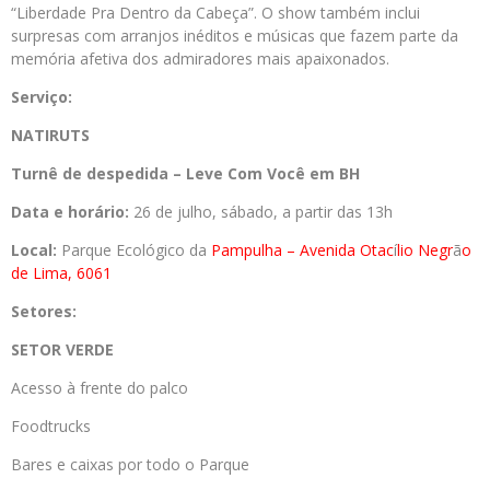
“Liberdade Pra Dentro da Cabeça”. O show também inclui
surpresas com arranjos inéditos e músicas que fazem parte da
memória afetiva dos admiradores mais apaixonados.
Serviço:
NATIRUTS
Turnê de despedida – Leve Com Você em BH
Data e horário:
26 de julho, sábado, a partir das 13h
Local:
Parque Ecológico da
Pampulha – Avenida Otac
í
lio Negr
ã
o
de Lima, 6061
Setores:
SETOR VERDE
Acesso à frente do palco
Foodtrucks
Bares e caixas por todo o Parque