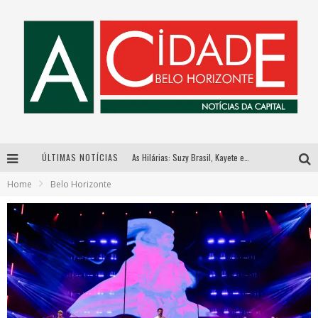
ÚLTIMAS NOTÍCIAS
As Hilárias: Suzy Brasil, Kayete e Karoline Absinto retornam a Belo Horizonte para apresentação única no Teatro Sesiminas
Home
Belo Horizonte
Galeria Murilo Castro promove curso sobre a História da Arte Brasileira, do Modernismo à produção contemporânea
Esplanada fica pequena e CÊ TÁ DOIDO FESTIVAL anuncia mudança para o gramado do Mineirão
Hot Wheels Monster Trucks Live™ confirma Belo Horizonte na turnê América do Sul 2027