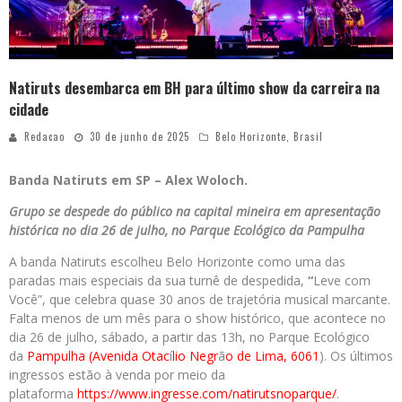
Natiruts desembarca em BH para último show da carreira na
cidade
Redacao
30 de junho de 2025
Belo Horizonte
,
Brasil
Banda Natiruts em SP – Alex Woloch.
Grupo se despede do público na capital mineira em apresentação
histórica no dia 26 de julho, no Parque Ecológico da Pampulha
A banda Natiruts escolheu Belo Horizonte como uma das
paradas mais especiais da sua turnê de despedida,
“
Leve com
Você”, que celebra quase 30 anos de trajetória musical marcante.
Falta menos de um mês para o show histórico, que acontece no
dia 26 de julho, sábado, a partir das 13h, no Parque Ecológico
da
Pampulha (Avenida Otac
í
lio Negr
ã
o de Lima, 6061
). Os últimos
ingressos estão à venda por meio da
plataforma
https://www.ingresse.com/
natirutsnoparque/
.