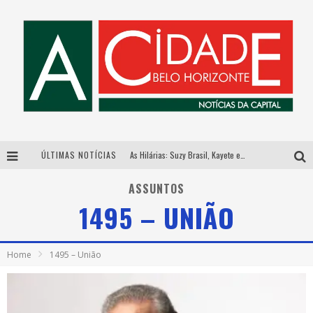
ÚLTIMAS NOTÍCIAS
As Hilárias: Suzy Brasil, Kayete e Karoline Absinto retornam a Belo Horizonte para apresentação única no Teatro Sesiminas
Galeria Murilo Castro promove curso sobre a História da Arte Brasileira, do Modernismo à produção contemporânea
ASSUNTOS
1495 – UNIÃO
Esplanada fica pequena e CÊ TÁ DOIDO FESTIVAL anuncia mudança para o gramado do Mineirão
Hot Wheels Monster Trucks Live™ confirma Belo Horizonte na turnê América do Sul 2027
Home
1495 – União