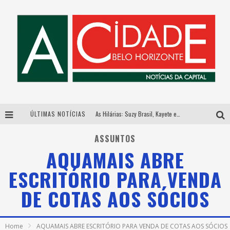
ÚLTIMAS NOTÍCIAS
As Hilárias: Suzy Brasil, Kayete e Karoline Absinto retornam a Belo Horizonte para apresentação única no Teatro Sesiminas
Galeria Murilo Castro promove curso sobre a História da Arte Brasileira, do Modernismo à produção contemporânea
ASSUNTOS
AQUAMAIS ABRE
Esplanada fica pequena e CÊ TÁ DOIDO FESTIVAL anuncia mudança para o gramado do Mineirão
ESCRITÓRIO PARA VENDA
Hot Wheels Monster Trucks Live™ confirma Belo Horizonte na turnê América do Sul 2027
DE COTAS AOS SÓCIOS
Home
AQUAMAIS ABRE ESCRITÓRIO PARA VENDA DE COTAS AOS SÓCIOS