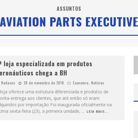
D
E BH PARA O MUNDO: CONHEÇA A STYLIST MINEIRA POR TRÁS DE TURNÊS E CAMPANHAS GLOBAIS
ASSUNTOS
AVIATION PARTS EXECUTIV
D
IAMONDMALL RECEBE EXPERIÊNCIA IMERSIVA QUE RECRIA O COLISEU E A GRANDIOSIDADE DA ROMA ANTIGA
G
ALERIA MURILO CASTRO PROMOVE CURSO SOBRE A HISTÓRIA DA ARTE BRASILEIRA, DO MODERNISMO À PRODUÇÃO CONTEMPORÂNEA
ª loja especializada em produtos
eronáuticos chega a BH
Redacao
28 de novembro de 2018
Economia
,
Notícias
loja oferece uma estrutura diferenciada e produtos de
onta-entrega aos clientes, que até então só eram
quiridos por importação Foi inaugurada oficialmente na
tima sexta-feira (23), a primeira unidade,
...
LEIA MAIS...