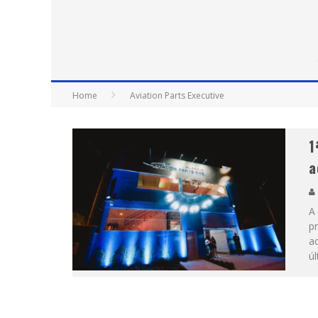
Home
Aviation Parts Executive
1
a
A 
pr
ad
úl