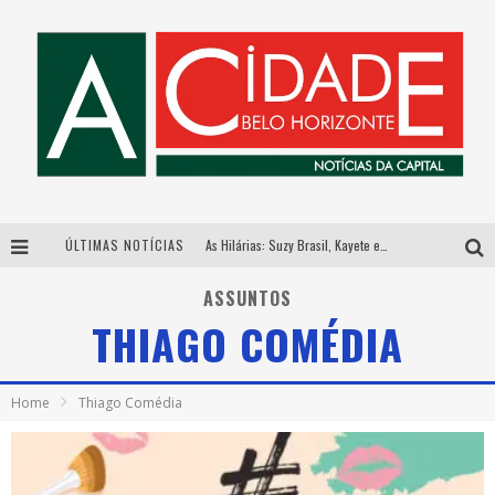
ÚLTIMAS NOTÍCIAS
As Hilárias: Suzy Brasil, Kayete e Karoline Absinto retornam a Belo Horizonte para apresentação única no Teatro Sesiminas
Galeria Murilo Castro promove curso sobre a História da Arte Brasileira, do Modernismo à produção contemporânea
ASSUNTOS
THIAGO COMÉDIA
Esplanada fica pequena e CÊ TÁ DOIDO FESTIVAL anuncia mudança para o gramado do Mineirão
Hot Wheels Monster Trucks Live™ confirma Belo Horizonte na turnê América do Sul 2027
Home
Thiago Comédia